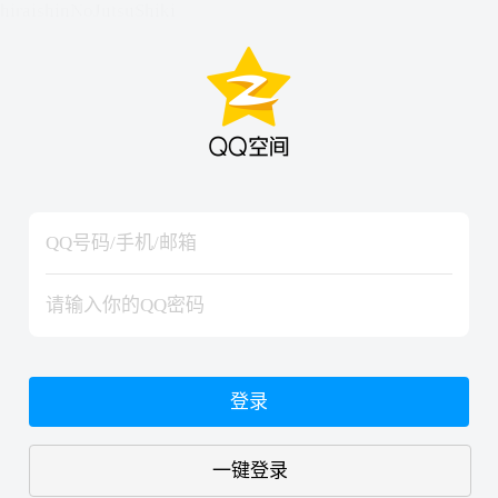
hiraishinNoJutsuShiki
hiraishinNoJutsuShiki
登录
一键登录